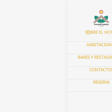
Inicio
–
Mi cu
My 
SOBRE EL HO
HABITACION
BARES Y RESTAU
CONTACTO
RESERVA