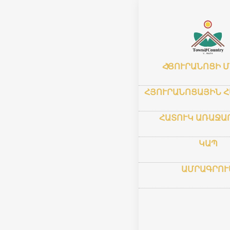
Գլխավոր
–
Ի
My 
ՀՅՈՒՐԱՆՈՑԻ 
ՀՅՈՒՐԱՆՈՑԱՅԻՆ 
ՀԱՏՈՒԿ ԱՌԱՋԱ
ԿԱՊ
ԱՄՐԱԳՐՈՒ