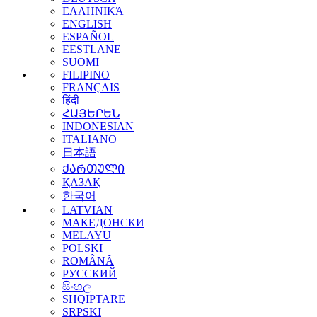
ΕΛΛΗΝΙΚΆ
ENGLISH
ESPAÑOL
EESTLANE
SUOMI
FILIPINO
FRANÇAIS
हिंदी
ՀԱՅԵՐԵՆ
INDONESIAN
ITALIANO
日本語
ᲥᲐᲠᲗᲣᲚᲘ
ҚАЗАҚ
한국어
LATVIAN
МАКЕДОНСКИ
MELAYU
POLSKI
ROMÂNĂ
РУССКИЙ
සිංහල
SHQIPTARE
SRPSKI