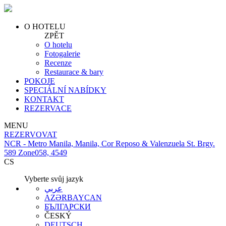
O HOTELU
ZPĚT
O hotelu
Fotogalerie
Recenze
Restaurace & bary
POKOJE
SPECIÁLNÍ NABÍDKY
KONTAKT
REZERVACE
MENU
REZERVOVAT
NCR - Metro Manila, Manila, Cor Reposo & Valenzuela St. Brgy.
589 Zone058, 4549
CS
Vyberte svůj jazyk
عربي
AZƏRBAYCAN
БЪЛГАРСКИ
ČESKÝ
DEUTSCH