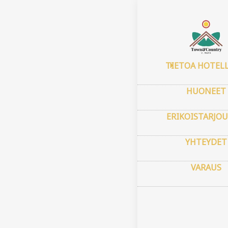
Etusivu
–
Tiet
Phot
TIETOA HOTELL
HUONEET
ERIKOISTARJOU
YHTEYDET
VARAUS