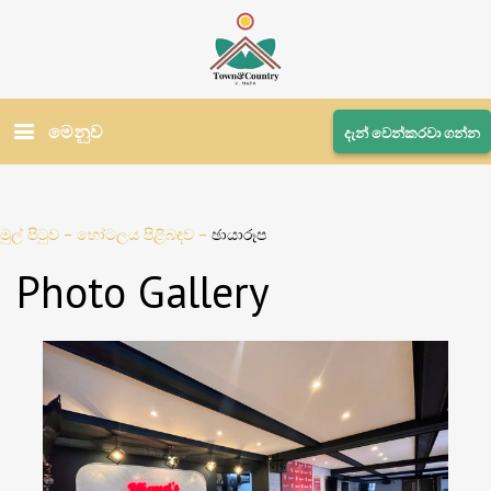
මෙනුව
දැන් වෙන්කරවා ගන්න
මුල් පිටුව
–
හෝටලය පිළිබඳව
–
ඡායාරූප
Photo Gallery