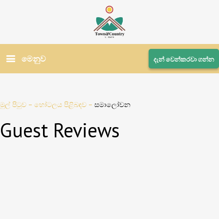
මෙනුව
දැන් වෙන්කරවා ගන්න
මුල් පිටුව
–
හෝටලය පිළිබඳව
–
සමාලෝචන
Guest Reviews