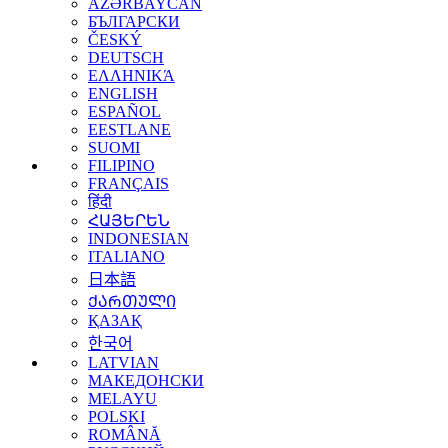
AZƏRBAYCAN
БЪЛГАРСКИ
ČESKÝ
DEUTSCH
ΕΛΛΗΝΙΚΆ
ENGLISH
ESPAÑOL
EESTLANE
SUOMI
FILIPINO
FRANÇAIS
हिंदी
ՀԱՅԵՐԵՆ
INDONESIAN
ITALIANO
日本語
ᲥᲐᲠᲗᲣᲚᲘ
ҚАЗАҚ
한국어
LATVIAN
МАКЕДОНСКИ
MELAYU
POLSKI
ROMÂNĂ