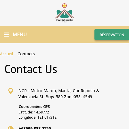
MENU
RÉSERVATION
Accueil
–
Contacts
Contact Us
NCR - Metro Manila, Manila, Cor Reposo &
Valenzuela St. Brgy. 589 Zone058, 4549
Coordonnées GPS
Latitude: 14.59772
Longitude: 121.017312
+63999 888 7750